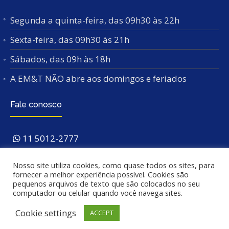
Segunda a quinta-feira, das 09h30 às 22h
Sexta-feira, das 09h30 às 21h
Sábados, das 09h às 18h
A EM&T NÃO abre aos domingos e feriados
Fale conosco
11 5012-2777
Av. Indianópolis, 3196
São Paulo/SP – 04062-
Nosso site utiliza cookies, como quase todos os sites, para
003
. Próx. ao Metrô São Judas.
fornecer a melhor experiência possível. Cookies são
pequenos arquivos de texto que são colocados no seu
computador ou celular quando você navega sites.
Cookie settings
ACCEPT
© 2025 EM&T - Escola de Música e Tecnologia